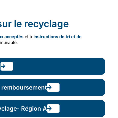
ur le recyclage
ux acceptés
et à
instructions de tri et de
munauté.
e
e remboursement
yclage- Région A