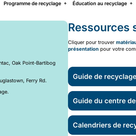
Programme de recyclage
Éducation au recyclage
Ressources s
Cliquer pour trouver
matéria
présentation
pour votre com
sintac, Oak Point-Bartibog
Guide de recyclag
uglastown, Ferry Rd.
age.
Guide du centre d
Calendriers de rec