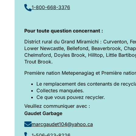
1-800-668-3376
Pour toute question concernant :
District rural du Grand Miramichi : Curventon, Fe
Lower Newcastle, Bellefond, Beaverbrook, Chapl
Chelmsford, Doyles Brook, Hilltop, Little Bartibo
Trout Brook.
Première nation Metepenagiag et Première nati
Le remplacement des contenants de recycl
Collectes manquées.
Ce que vous pouvez recycler.
Veuillez communiquer avec :
Gaudet Garbage
marcgaudet104@yahoo.ca
1-506-623-8226