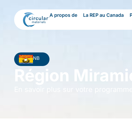
A propos de
La REP au Canada
NB
Région Mirami
En savoir plus sur votre programm