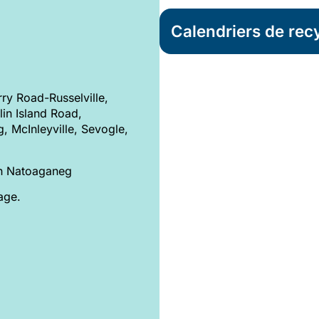
Calendriers de rec
rry Road-Russelville,
in Island Road,
g, McInleyville, Sevogle,
on Natoaganeg
age.