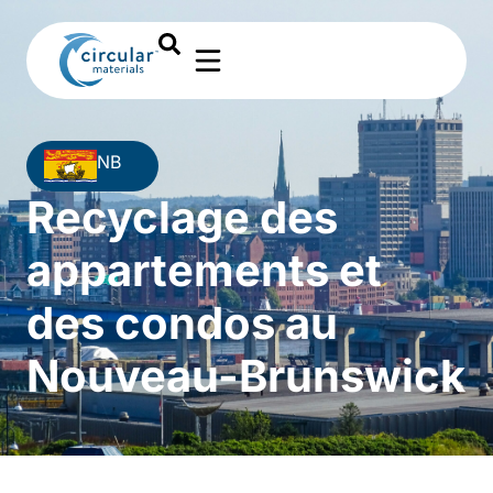
NB
Recyclage des
appartements et
des condos au
Nouveau-Brunswick