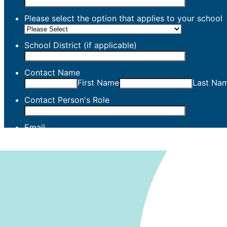
En
Tro