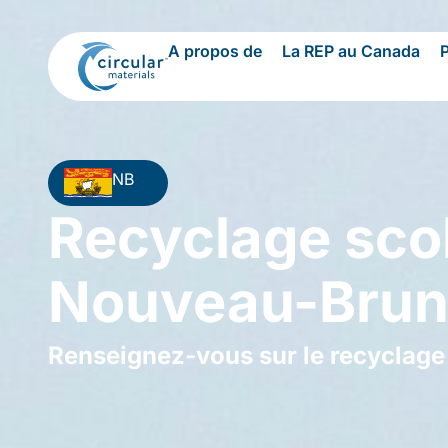
A propos de
La REP au Canada
NB
Recyclage scol
Nouveau-Brun
Renseignez-vous sur le recyclage 