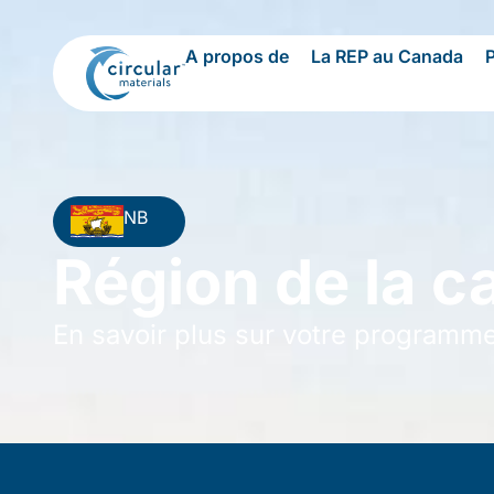
A propos de
La REP au Canada
NB
Région de la c
En savoir plus sur votre programm