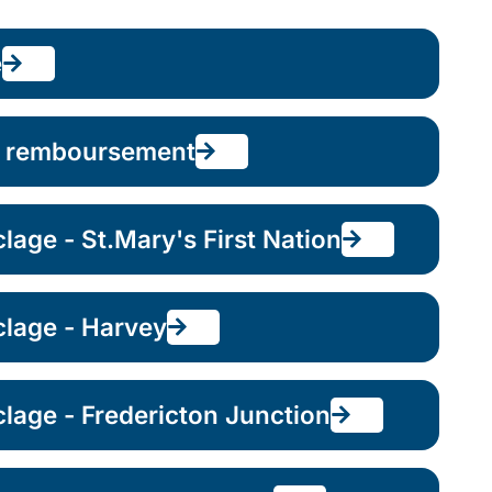
e
e remboursement
lage - St.Mary's First Nation
clage - Harvey
clage - Fredericton Junction