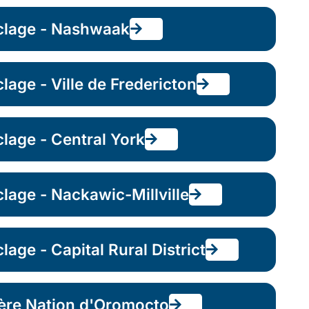
yclage - Nashwaak
lage - Ville de Fredericton
clage - Central York
clage - Nackawic-Millville
lage - Capital Rural District
ère Nation d'Oromocto