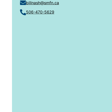
billnash@smfn.ca
506-470-5629