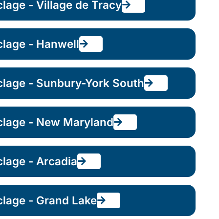
lage - Village de Tracy
clage - Hanwell
clage - Sunbury-York South
yclage - New Maryland
clage - Arcadia
clage - Grand Lake