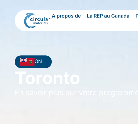
A propos de
La REP au Canada
ON
Toronto
En savoir plus sur votre programm