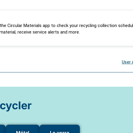
cycler
Métal
Le verre